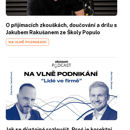
O přijímacích zkouškách, doučování a drilu s
Jakubem Rakušanem ze Školy Populo
NA VLNĚ PODNIKÁNÍ
Jak se důstojně rozloučit. Proč je korektní