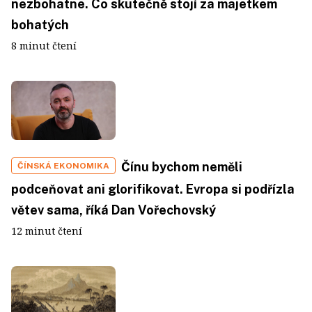
nezbohatne. Co skutečně stojí za majetkem
bohatých
8 minut čtení
Čínu bychom neměli
ČÍNSKÁ EKONOMIKA
podceňovat ani glorifikovat. Evropa si podřízla
větev sama, říká Dan Vořechovský
12 minut čtení