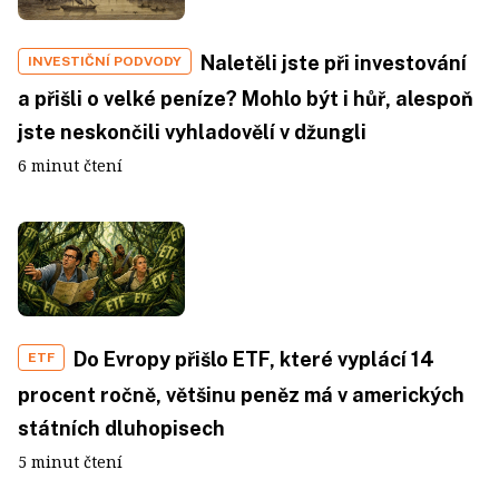
Naletěli jste při investování
INVESTIČNÍ PODVODY
a přišli o velké peníze? Mohlo být i hůř, alespoň
jste neskončili vyhladovělí v džungli
6 minut čtení
Do Evropy přišlo ETF, které vyplácí 14
ETF
procent ročně, většinu peněz má v amerických
státních dluhopisech
5 minut čtení