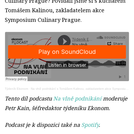
Culinary Prague? Povídali jsme si s kuchařem
Tomášem Kalinou, zakladatelem akce
Symposium Culinary Prague.
Týdeník Ekonom
·
Na vlně podnikání s Tomášem Kalinou, zakladatelem akce Symposium Culinary Prague
Tento díl podcastu
Na vlně podnikání
moderuje
Petr Kain, šéfredaktor týdeníku Ekonom.
Podcast je k dispozici také na
Spotify
.