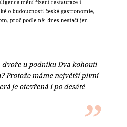
ligence mění řízení restaurace i
také o budoucnosti české gastronomie,
tom, proč podle něj dnes nestačí jen
m dvoře u podniku Dva kohouti
 Protože máme největší pivní
erá je otevřená i po desáté