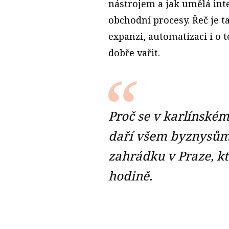
nástrojem a jak umělá inte
obchodní procesy. Řeč je 
expanzi, automatizaci i o 
dobře vařit.
Proč se v karlínské
daří všem byznysům?
zahrádku v Praze, kt
hodině.