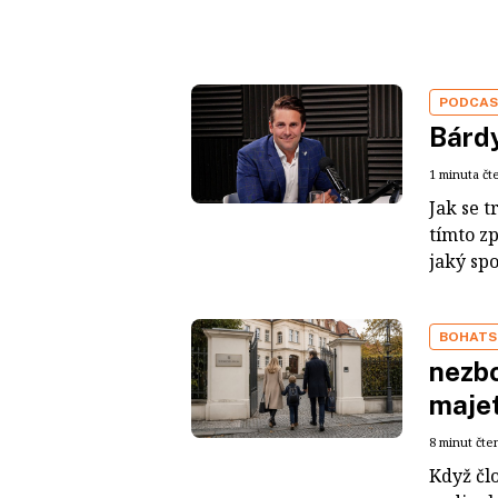
PODCA
Bárdy
1 minuta čt
Jak se t
tímto z
jaký sp
BOHATS
nezbo
maje
8 minut čte
Když čl