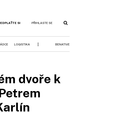
EDPLAŤTE SI
PŘIHLASTE SE
BENATIVE
RÁDCE
LOGISTIKA
kém dvoře k
 Petrem
arlín