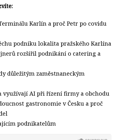
víte:
Terminálu Karlín a proč Petr po covidu
pěchu podniku lokalita pražského Karlína
jnerů rozšířil podnikání o catering a
bědy důležitým zaměstnaneckým
 využívají AI při řízení firmy a obchodu
udoucnost gastronomie v Česku a proč
del
najícím podnikatelům