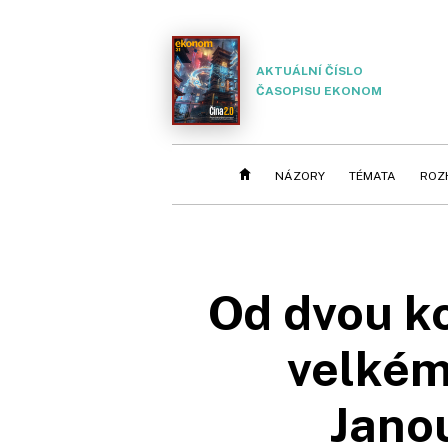
AKTUÁLNÍ ČÍSLO
ČASOPISU EKONOM
NÁZORY
TÉMATA
ROZ
Od dvou ko
velkém
Jano