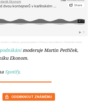
m dvoře k velkému gastroprojektu s Petrem Janouškem z Terminálu Karlín
 podnikání
moderuje Martin Petříček,
eníku Ekonom.
 na
Spotify
.
ODEMKNOUT ZNÁMÉMU