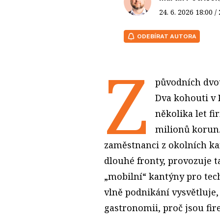
24. 6. 2026
18:00
/
ODEBÍRAT AUTORA
Z
původních dvo
Dva kohouti v
několika let f
milionů korun.
zaměstnanci z okolních ka
dlouhé fronty, provozuje t
„mobilní“ kantýny pro tec
vlně podnikání vysvětluje,
gastronomii, proč jsou f