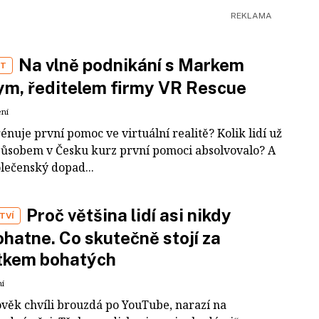
Na vlně podnikání s Markem
ST
m, ředitelem firmy VR Rescue
ení
rénuje první pomoc ve virtuální realitě? Kolik lidí už
působem v Česku kurz první pomoci absolvovalo? A
olečenský dopad...
Proč většina lidí asi nikdy
TVÍ
hatne. Co skutečně stojí za
tkem bohatých
ní
ověk chvíli brouzdá po YouTube, narazí na