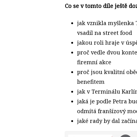
Co se v tomto díle ještě doz
jak vznikla myšlenka 
vsadil na street food
jakou roli hraje v ús
proč vedle dvou konte
firemní akce
proč jsou kvalitní o
benefitem
jak v Terminálu Karlín
jaká je podle Petra b
odmítá franšízový mo
jaké rady by dal začí