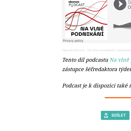
Týdeník Ekonom
·
Od dvou kontejnerů v karlínské
Tento díl podcastu
Na vlně
zástupce šéfredaktora týd
Podcast je k dispozici také
SDÍLET