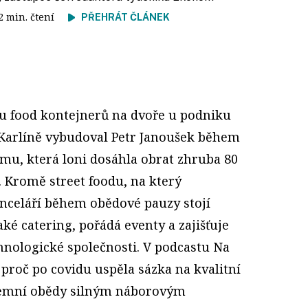
 2 min. čtení
PŘEHRÁT ČLÁNEK
u food kontejnerů na dvoře u podniku
 Karlíně vybudoval Petr Janoušek během
irmu, která loni dosáhla obrat zhruba 80
 Kromě street foodu, na který
nceláří během obědové pauzy stojí
aké catering, pořádá eventy a zajišťuje
hnologické společnosti. V podcastu Na
 proč po covidu uspěla sázka na kvalitní
iremní obědy silným náborovým