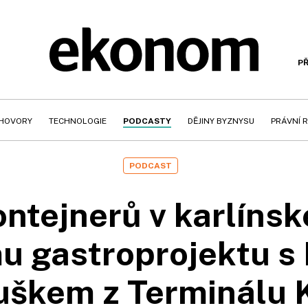
PŘ
HOVORY
TECHNOLOGIE
PODCASTY
DĚJINY BYZNYSU
PRÁVNÍ 
PODCAST
ntejnerů v karlíns
u gastroprojektu s
uškem z Terminálu K