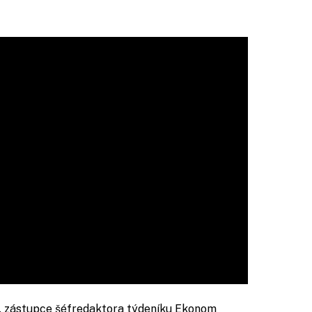
, zástupce šéfredaktora týdeníku Ekonom