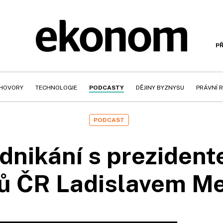
PŘ
HOVORY
TECHNOLOGIE
PODCASTY
DĚJINY BYZNYSU
PRÁVNÍ 
PODCAST
odnikání s preziden
rů ČR Ladislavem Me