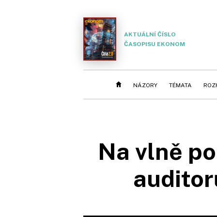
AKTUÁLNÍ ČÍSLO
ČASOPISU EKONOM
NÁZORY
TÉMATA
ROZ
Na vlně p
audito