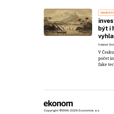
INVEST
inves
být i
vyhla
6 minut čte
V Česku 
počet i
fake tec
Copyright
©1996-2026
Economia, a.s.