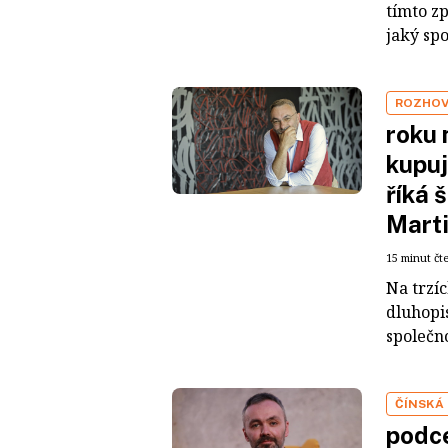
tímto z
jaký sp
ROZHO
roku 
kupuj
říká 
Mart
15 minut čt
Na trzí
dluhopis
společno
ČÍNSKÁ
podce