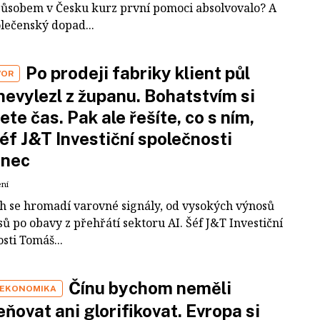
působem v Česku kurz první pomoci absolvovalo? A
olečenský dopad...
Po prodeji fabriky klient půl
VOR
nevylezl z županu. Bohatstvím si
ete čas. Pak ale řešíte, co s ním,
šéf J&T Investiční společnosti
inec
ení
ch se hromadí varovné signály, od vysokých výnosů
ů po obavy z přehřátí sektoru AI. Šéf J&T Investiční
sti Tomáš...
Čínu bychom neměli
 EKONOMIKA
ňovat ani glorifikovat. Evropa si