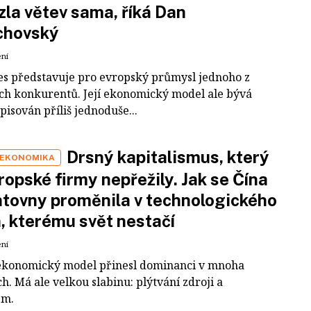
zla větev sama, říká Dan
chovský
ení
es představuje pro evropský průmysl jednoho z
ích konkurentů. Její ekonomický model ale bývá
pisován příliš jednoduše...
Drsný kapitalismus, který
 EKONOMIKA
ropské firmy nepřežily. Jak se Čína
tovny proměnila v technologického
a, kterému svět nestačí
ení
ekonomický model přinesl dominanci v mnoha
h. Má ale velkou slabinu: plýtvání zdroji a
em.