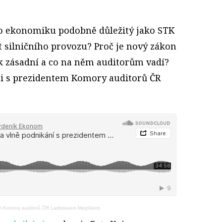
ro ekonomiku podobně důležitý jako STK
 silničního provozu? Proč je nový zákon
ak zásadní a co na něm auditorům vadí?
si s prezidentem Komory auditorů ČR
m Komory auditorů ČR Ladislavem Mejzlíkem