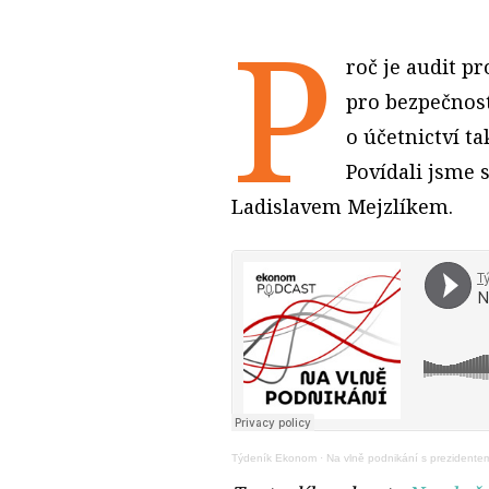
P
roč je audit p
pro bezpečnost
o účetnictví t
Povídali jsme 
Ladislavem Mejzlíkem.
Týdeník Ekonom
·
Na vlně podnikání s prezidente