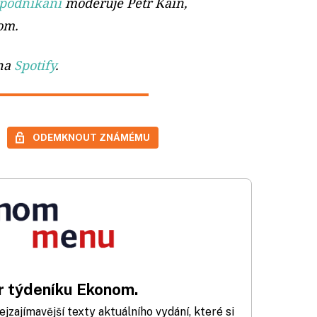
 podnikání
moderuje Petr Kain,
om.
 na
Spotify
.
ODEMKNOUT ZNÁMÉMU
 týdeníku Ekonom.
zajímavější texty aktuálního vydání, které si