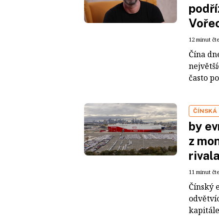
podří
Voře
12 minut čt
Čína dn
největš
často po
ČÍNSKÁ
by ev
z mon
rival
11 minut čt
Čínský 
odvětvíc
kapitál