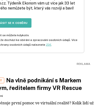
cz. Týdeník Ekonom vám už více jak 33 let
rého nemůžete být, který vás rozvíjí a baví!
LÁSIT SE K ODBĚRU
t se můžete kdykoliv.
 že dochází ke sbírání a zpracování osobních údajů. Více
chrany osobních údajů naleznete
ZDE
.
Na vlně podnikání s Markem
ST
m, ředitelem firmy VR Rescue
ení
rénuje první pomoc ve virtuální realitě? Kolik lidí už