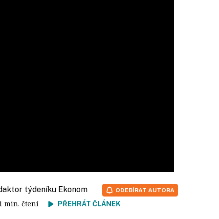
edaktor týdeníku Ekonom
ODEBÍRAT AUTORA
 1 min. čtení
PŘEHRÁT ČLÁNEK