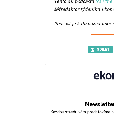
Tento díl podcastu
Na vlně
šéfredaktor týdeníku Ekon
Podcast je k dispozici také
SDÍLET
Newsletter
Každou středu vám představíme nej