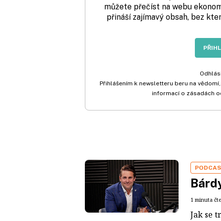
můžete přečíst na webu ekonom.
přináší zajímavý obsah, bez kte
PŘIH
Odhlási
Přihlášením k newsletteru beru na vědomí,
informací o zásadách o
PODCA
Bárdy
1 minuta čt
Jak se t