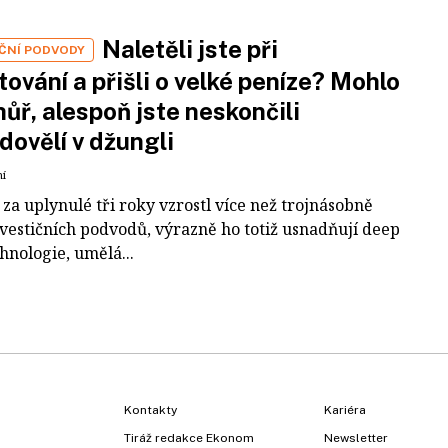
Naletěli jste při
IČNÍ PODVODY
tování a přišli o velké peníze? Mohlo
 hůř, alespoň jste neskončili
dovělí v džungli
ní
za uplynulé tři roky vzrostl více než trojnásobně
nvestičních podvodů, výrazně ho totiž usnadňují deep
hnologie, umělá...
Kontakty
Kariéra
Tiráž redakce Ekonom
Newsletter