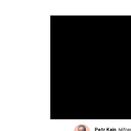
Petr Kain
, šéfr