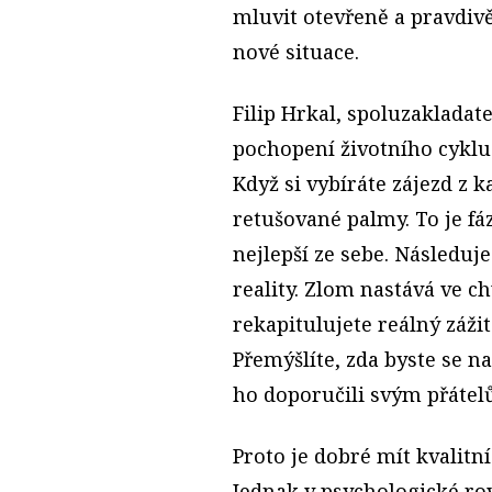
mluvit otevřeně a pravdi
nové situace.
Filip Hrkal, spoluzakladat
pochopení životního cyklu
Když si vybíráte zájezd z k
retušované palmy. To je fá
nejlepší ze sebe. Následu
reality. Zlom nastává ve ch
rekapitulujete reálný zážit
Přemýšlíte, zda byste se na
ho doporučili svým přátelů
Proto je dobré mít kvalit
Jednak v psychologické rov