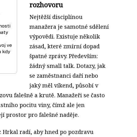
rozhovoru
,
Nejtěžší disciplínou
nosti
manažera je samotné sdělení
maty
výpovědi. Existuje několik
voj ve
zásad, které zmírní dopad
a kdy
špatné zprávy. Především:
žádný small talk. Dotazy, jak
se zaměstnanci daří nebo
jaký měl víkend, působí v
ovu falešně a krutě. Manažeři se často
astního pocitu viny, čímž ale jen
jí prostor pro falešné naděje.
. Hrkal radí, aby hned po pozdravu