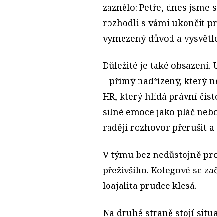
zaznělo: Petře, dnes jsme s
rozhodli s vámi ukončit 
vymezený důvod a vysvětle
Důležité je také obsazení.
– přímý nadřízený, který 
HR, který hlídá právní čis
silné emoce jako pláč nebo
raději rozhovor přerušit a
V týmu bez nedůstojně pr
přeživšího. Kolegové se zač
loajalita prudce klesá.
Na druhé straně stojí sit