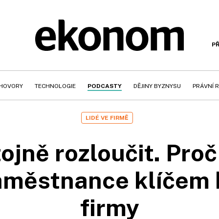
PŘ
HOVORY
TECHNOLOGIE
PODCASTY
DĚJINY BYZNYSU
PRÁVNÍ 
LIDÉ VE FIRMĚ
ojně rozloučit. Proč
aměstnance klíčem 
firmy