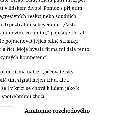
tí v lidském životě. Pomoc s přijetím
o agresivních reakcí nebo soudních
sto trpí ztrátou sebevědomí. „Často
ně ani nevím, co umím,“ popisuje Hrkal.
 pojmenovat jejich silné stránky.
a říct: Moje bývalá firma mi dala tento
dky mých kompetencí.
 Pokud firma nabízí „pečovatelský
ílá tím signál nejen trhu, ale i
e i v krizi se chová k lidem jako k
e spotřebnímu zboží.
Anatomie rozchodového