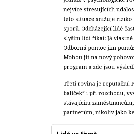
nejvíce stresujících událos
této situace snižuje rizik
sporů. Odcházející lidé ča
slyším lidi říkat: Já vlast
Odborná pomoc jim pomůže
Mohou jít na nový pohovor 
program a zde jsou výsle
Třetí rovina je reputační.
balíček“ i při rozchodu, vys
stávajícím zaměstnancům, ž
partnerům, nikoliv jako k