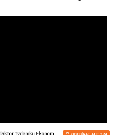
edaktor týdeníku Ekonom
ODEBÍRAT AUTORA