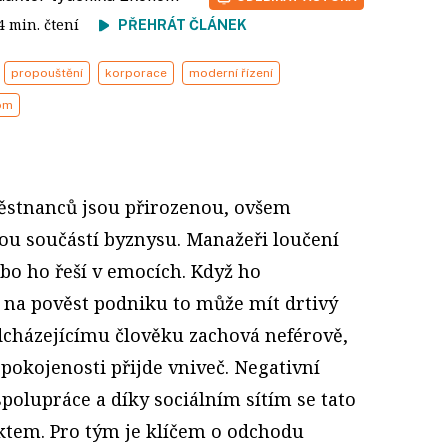
 4 min. čtení
PŘEHRÁT ČLÁNEK
propouštění
korporace
moderní řízení
om
stnanců jsou přirozenou, ovšem
u součástí byznysu. Manažeři loučení
bo ho řeší v emocích. Když ho
 na pověst podniku to může mít drtivý
dcházejícímu člověku zachová neférově,
spokojenosti přijde vniveč. Negativní
polupráce a díky sociálním sítím se tato
ektem. Pro tým je klíčem o odchodu