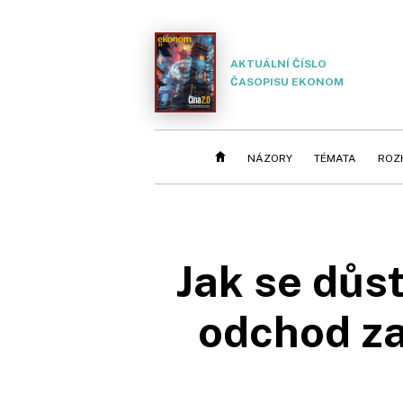
AKTUÁLNÍ ČÍSLO
ČASOPISU EKONOM
NÁZORY
TÉMATA
ROZ
Jak se důst
odchod z