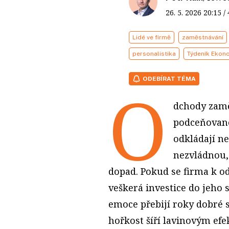
26. 5. 2026
20:15
/
Lidé ve firmě
zaměstnávání
personalistika
Týdeník Ekon
ODEBÍRAT TÉMA
O
dchody zamě
podceňovano
odkládají ne
nezvládnou,
dopad. Pokud se firma k o
veškerá investice do jeho 
emoce přebijí roky dobré s
hořkost šíří lavinovým ef