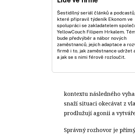
Lidé ve firmě
Šestidílný seriál článků a podcastů
které připravil týdeník Ekonom ve
spolupráci se zakladatelem společ
YellowCouch Filipem Hrkalem. Té
bude předvýběr a nábor nových
zaměstnanců, jejich adaptace a roz
firmě i to, jak zaměstnance udržet 
a jak se s nimi férově rozloučit.
kontextu následného vyhaz
snaží situaci okecávat z vl
prodlužují agonii a vytváře
Správný rozhovor je přímý