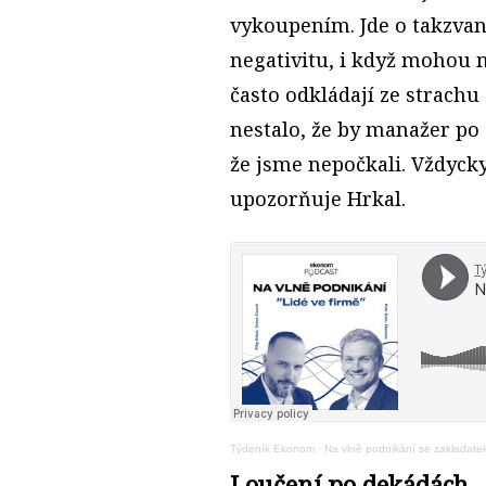
vykoupením. Jde o takzvané 
negativitu, i když mohou m
často odkládají ze strachu 
nestalo, že by manažer po
že jsme nepočkali. Vždycky 
upozorňuje Hrkal.
Týdeník Ekonom
·
Na vlně podnikání se zakladatel
Loučení po dekádách