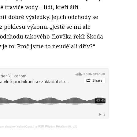
traviče vody – lidi, kteří šíří
ít dobré výsledky. Jejich odchody se
z poklesu výkonu. „Ještě se mi ale
 odchodu takového člověka řekl: Škoda
je to: Proč jsme to neudělali dřív?“
em skupiny YellowCouch a R8R Filipem Hrkalem (6. díl)