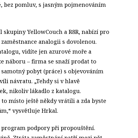
vě, bez pomluv, s jasným pojmenováním
el skupiny YellowCouch a R8R, nabízí pro
 zaměstnance analogii s dovolenou.
atalogu, vidíte jen azurové moře a
ze náboru – firma se snaží prodat to
je samotný pobyt (práce) s objevováním
víli návratu. „Tehdy si v hlavě
ek, nikoliv lákadlo z katalogu.
 to místo ještě někdy vrátili a zda byste
m,“ vysvětluje Hrkal.
ní program podpory při propouštění.
ině. Ztráta zaměstnání patří mezi pět