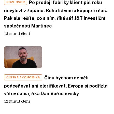
Po prodeji fabriky klient půl roku
ROZHOVOR
nevylezl z županu. Bohatstvím si kupujete čas.
Pak ale řešíte, co s ním, říká šéf J&T Investiční
společnosti Martinec
15 minut čtení
Čínu bychom neměli
ČÍNSKÁ EKONOMIKA
podceňovat ani glorifikovat. Evropa si podřízla
větev sama, říká Dan Vořechovský
12 minut čtení