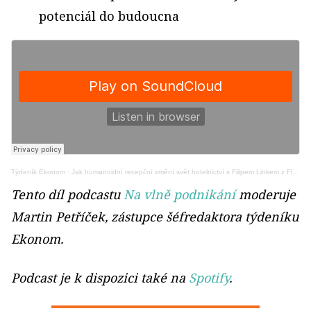
potenciál do budoucna
Týdeník Ekonom
·
Jak humanoidní recepční změní svět hotelnictví s Filipem Linkem z Flae Robotics
Tento díl podcastu
Na vlně podnikání
moderuje
Martin Petříček, zástupce šéfredaktora týdeníku
Ekonom.
Podcast je k dispozici také na
Spotify
.