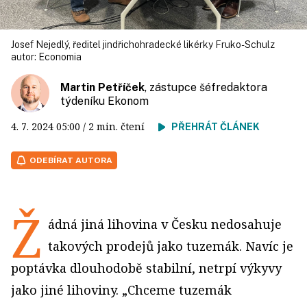
Josef Nejedlý, ředitel jindřichohradecké likérky Fruko-Schulz
autor:
Economia
Martin Petříček
, zástupce šéfredaktora
týdeníku Ekonom
4. 7. 2024
05:00
/ 2 min. čtení
PŘEHRÁT ČLÁNEK
ODEBÍRAT AUTORA
Ž
ádná jiná lihovina v Česku nedosahuje
takových prodejů jako tuzemák. Navíc je
poptávka dlouhodobě stabilní, netrpí výkyvy
jako jiné lihoviny. „Chceme tuzemák