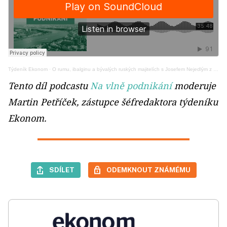
Týdeník Ekonom
·
O rumu, ibalginu a bývalých ruských majitelích s Josefem Nejedlým z likérky Fruko-Schulz
Tento díl podcastu
Na vlně podnikání
moderuje
Martin Petříček, zástupce šéfredaktora týdeníku
Ekonom.
SDÍLET
ODEMKNOUT ZNÁMÉMU