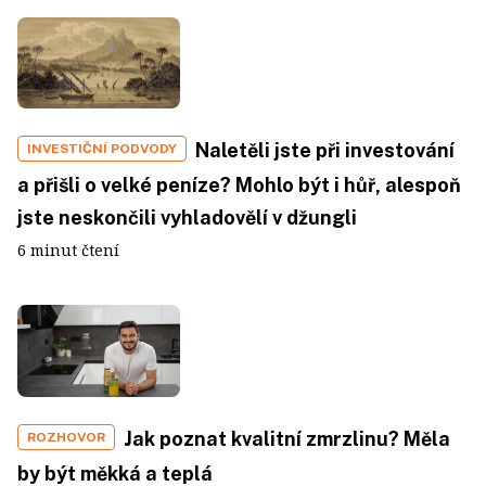
Naletěli jste při investování
INVESTIČNÍ PODVODY
a přišli o velké peníze? Mohlo být i hůř, alespoň
jste neskončili vyhladovělí v džungli
6 minut čtení
Jak poznat kvalitní zmrzlinu? Měla
ROZHOVOR
by být měkká a teplá