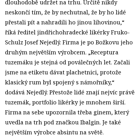
dlouhodobě udržet na trhu. Určitě nikdy
neskončí tím, že by nechutnal, že by ho lidé
přestali pít a nahradili ho jinou lihovinou,“
říká ředitel jindřichohradecké likérky Fruko-
Schulz Josef Nejedlý. Firma je po Božkovu jeho
druhým největším výrobcem. „Receptura
tuzemáku je stejná od poválečných let. Začali
jsme na etiketu dávat plachetnici, protože
klasický rum byl spojený s námořníky,“
dodává Nejedlý. Přestože lidé znají nejvíc právě
tuzemák, portfolio likérky je mnohem širší.
Firma na sebe upozornila třeba ginem, který
uvedla na trh pod značkou Ibalgin. Je také
největším výrobce absintu na světě.