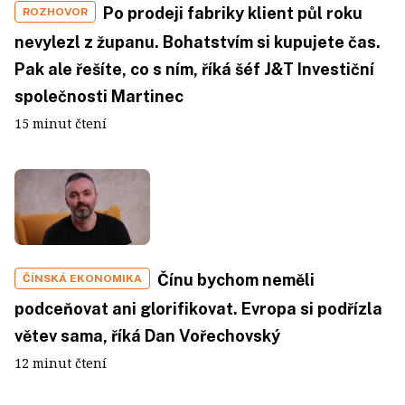
Po prodeji fabriky klient půl roku
ROZHOVOR
nevylezl z županu. Bohatstvím si kupujete čas.
Pak ale řešíte, co s ním, říká šéf J&T Investiční
společnosti Martinec
15 minut čtení
Čínu bychom neměli
ČÍNSKÁ EKONOMIKA
podceňovat ani glorifikovat. Evropa si podřízla
větev sama, říká Dan Vořechovský
12 minut čtení