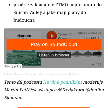
proč se zakladatelé FTMO nepřesunuli do
Silicon Valley a jaké mají plány do
budoucna
Týdeník Ekonom
·
O tom, jak uspět v tradingu s Otakarem Šuffnerem
Tento díl podcastu
Na vlně podnikání
moderuje
Martin Petříček, zástupce šéfredaktora týdeníku
Ekonom.