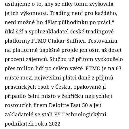
usilujeme o to, aby se díky tomu zvyšovala
jejich výkonnost. Trading není pro každého,
není možné ho dělat půlhodinku po práci,“
říká šéf a spoluzakladatel české tradingové
platformy FTMO Otakar Šuffner. Testováním
na platformě úspěšně projde jen osm až deset
procent zájemců. Službu už přitom vyzkoušelo
přes milion lidí po celém světě. FTMO je na 67.
místě mezi největšími plátci daně z příjmů
právnických osob v Česku, opakovaně jí
připadlo čelní místo v žebříčku nejrychleji
rostoucích firem Deloitte Fast 50 a její
zakladatelé se stali EY Technologickými
podnikateli roku 2022.