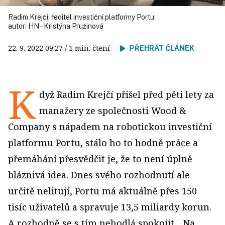
Radim Krejčí, ředitel investiční platformy Portu
autor:
HN – Kristýna Pružinová
22. 9. 2022
09:27
/ 1 min. čtení
PŘEHRÁT ČLÁNEK
K
dyž Radim Krejčí přišel před pěti lety za
manažery ze společnosti Wood &
Company s nápadem na robotickou investiční
platformu Portu, stálo ho to hodně práce a
přemáhání přesvědčit je, že to není úplně
bláznivá idea. Dnes svého rozhodnutí ale
určitě nelitují, Portu má aktuálně přes 150
tisíc uživatelů a spravuje 13,5 miliardy korun.
A rozhodně se s tím nehodlá spokojit. „Na