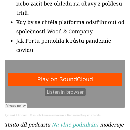
nebo začít bez ohledu na obavy z poklesu
trhů.
Kdy by se chtěla platforma odstřihnout od
společnosti Wood & Company.
Jak Portu pomohla k růstu pandemie
covidu.
Týdeník Ekonom
·
O robotickém investování s Radimem Krejčím z Portu
Tento díl podcastu
Na vlně podnikání
moderuje