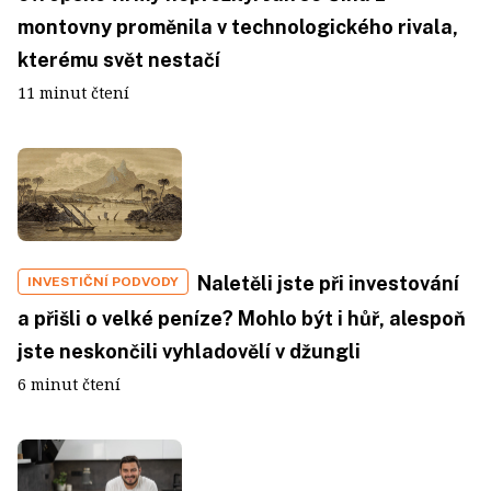
montovny proměnila v technologického rivala,
kterému svět nestačí
11 minut čtení
Naletěli jste při investování
INVESTIČNÍ PODVODY
a přišli o velké peníze? Mohlo být i hůř, alespoň
jste neskončili vyhladovělí v džungli
6 minut čtení