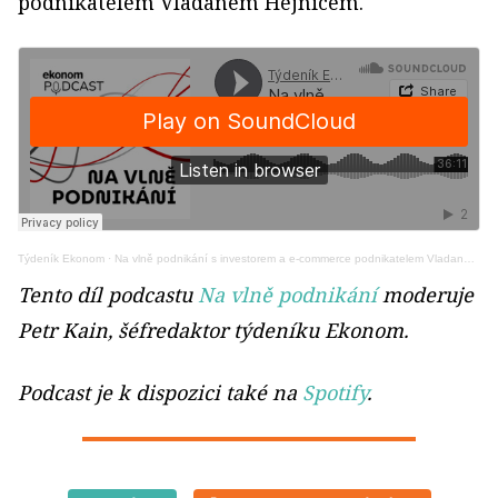
podnikatelem Vladanem Hejnicem.
Týdeník Ekonom
·
Na vlně podnikání s investorem a e-commerce podnikatelem Vladanem Hejnicem
Tento díl podcastu
Na vlně podnikání
moderuje
Petr Kain, šéfredaktor týdeníku Ekonom.
Podcast je k dispozici také na
Spotify
.