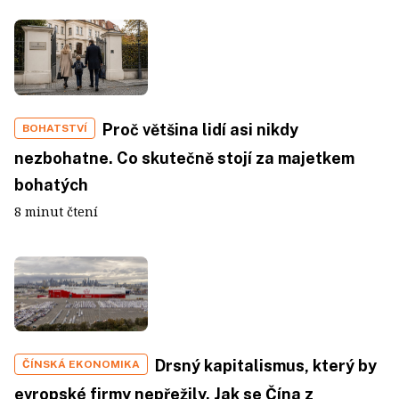
Proč většina lidí asi nikdy
BOHATSTVÍ
nezbohatne. Co skutečně stojí za majetkem
bohatých
8 minut čtení
Drsný kapitalismus, který by
ČÍNSKÁ EKONOMIKA
evropské firmy nepřežily. Jak se Čína z