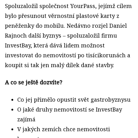
Spoluzaložil společnost YourPass, jejímž cílem
bylo přesunout věrnostní plastové karty z
peněženky do mobilu. Nedávno rozjel Daniel
Rajnoch další byznys – spoluzaložil firmu
InvestBay, která dává lidem možnost
investovat do nemovitostí po tisícikorunách a
koupit si tak jen malý dílek dané stavby.
A co se ještě dozvíte?
Co jej přimělo opustit svět gastrobyznysu
O jaké druhy nemovitostí se InvestBay
zajímá
V jakých zemích chce nemovitosti