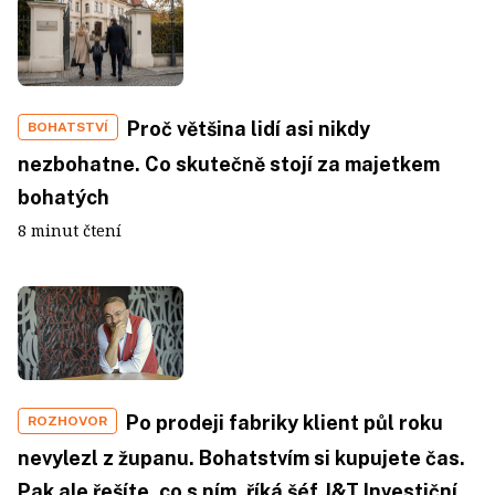
Proč většina lidí asi nikdy
BOHATSTVÍ
nezbohatne. Co skutečně stojí za majetkem
bohatých
8 minut čtení
Po prodeji fabriky klient půl roku
ROZHOVOR
nevylezl z županu. Bohatstvím si kupujete čas.
Pak ale řešíte, co s ním, říká šéf J&T Investiční