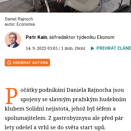
Daniel Rajnoch
autor:
Economia
Petr Kain
, šéfredaktor týdeníku Ekonom
14. 9. 2023
05:05
/ 1 min. čtení
PŘEHRÁT ČLÁN
ODEBÍRAT AUTORA
P
očátky podnikání Daniela Rajnocha jsou
spojeny se slavným pražským hudebním
klubem Solidní nejistota, jehož byl šéfem a
spolumajitelem. Z gastrobyznysu ale před pár
lety odešel a vrhl se do světa start-upů.