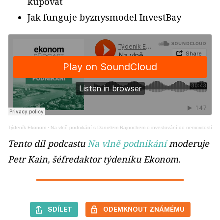
kupovat
Jak funguje byznysmodel InvestBay
Týdeník Ekonom
·
Na vlně podnikání s Danielem Rajnochem o investování do nemovitostí
Tento díl podcastu
Na vlně podnikání
moderuje
Petr Kain, šéfredaktor týdeníku Ekonom.
SDÍLET
ODEMKNOUT ZNÁMÉMU