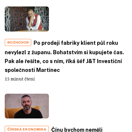
Po prodeji fabriky klient půl roku
ROZHOVOR
nevylezl z županu. Bohatstvím si kupujete čas.
Pak ale řešíte, co s ním, říká šéf J&T Investiční
společnosti Martinec
15 minut čtení
Čínu bychom neměli
ČÍNSKÁ EKONOMIKA