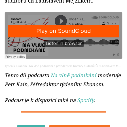
auditorů ČR Ladislavem Mejzlíkem.
Týdeník Ekonom
·
Na vlně podnikání s prezidentem Komory auditorů ČR Ladislavem Mejzlíkem
Tento díl podcastu
Na vlně podnikání
moderuje
Petr Kain, šéfredaktor týdeníku Ekonom.
Podcast je k dispozici také na
Spotify
.